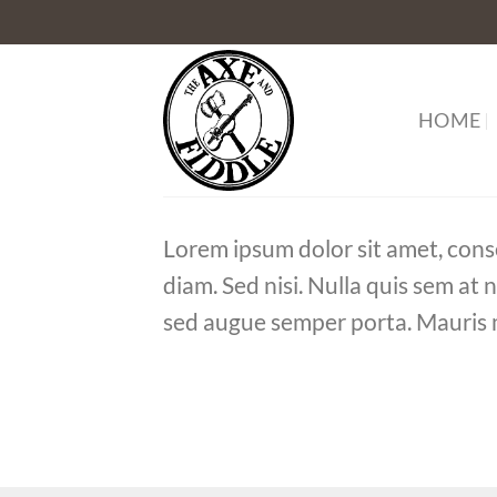
Skip
to
content
HOME
Lorem ipsum dolor sit amet, conse
diam. Sed nisi. Nulla quis sem at
sed augue semper porta. Mauris m