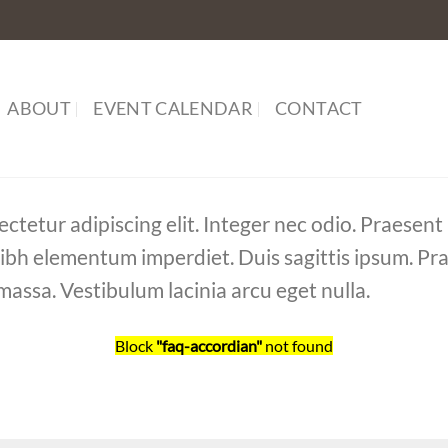
ABOUT
EVENT CALENDAR
CONTACT
ctetur adipiscing elit. Integer nec odio. Praesent
 nibh elementum imperdiet. Duis sagittis ipsum. Pr
assa. Vestibulum lacinia arcu eget nulla.
Block
"faq-accordian"
not found